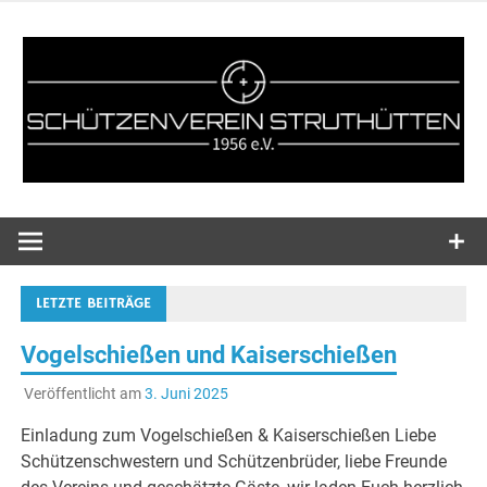
Zum
Inhalt
springen
Webseite des Schützenvereins SV Struthütten 1956 e.V..
SV
Struthütten
LETZTE BEITRÄGE
1956 e.V.
Vogelschießen und Kaiserschießen
Veröffentlicht am
3. Juni 2025
Einladung zum Vogelschießen & Kaiserschießen Liebe
Schützenschwestern und Schützenbrüder, liebe Freunde