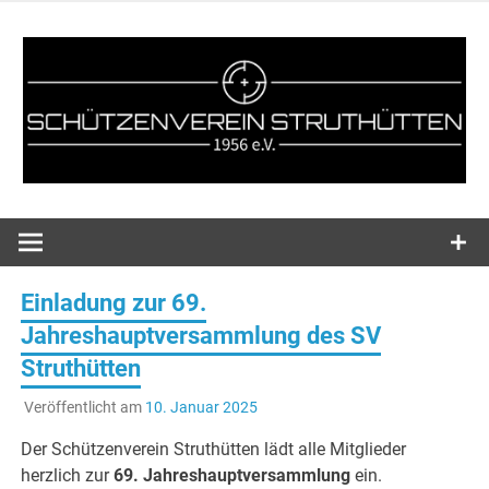
Zum
Inhalt
springen
Webseite des Schützenvereins SV Struthütten 1956 e.V..
SV
Struthütten
Einladung zur 69.
1956 e.V.
Jahreshauptversammlung des SV
Struthütten
Veröffentlicht am
10. Januar 2025
Der Schützenverein Struthütten lädt alle Mitglieder
herzlich zur
69. Jahreshauptversammlung
ein.